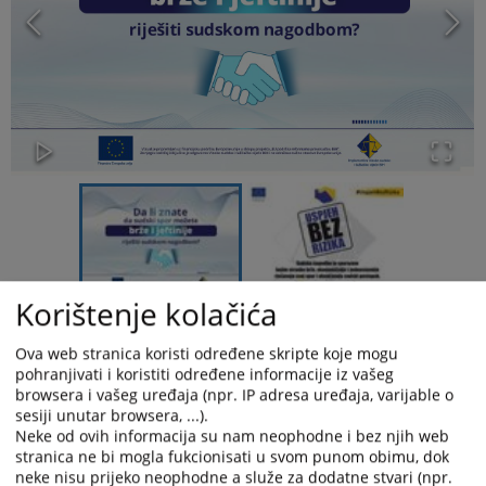
Korištenje kolačića
SEDMICA SUDSKE NAGODBE U OSNOVNOM SUDU U
Ova web stranica koristi određene skripte koje mogu
SREBRENICI
pohranjivati i koristiti određene informacije iz vašeg
U PERIODU OD 11. DO 22. MAJA 2026. GODINE
browsera i vašeg uređaja (npr. IP adresa uređaja, varijable o
sesiji unutar browsera, ...).
Neke od ovih informacija su nam neophodne i bez njih web
stranica ne bi mogla fukcionisati u svom punom obimu, dok
U periodu od 11. do 22. maja 2026. godine Osnovni sud u
neke nisu prijeko neophodne a služe za dodatne stvari (npr.
Srebrenici obilježava Sedmicu sudske nagodbe, u skladu s