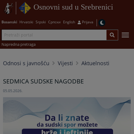
Osnovni sud u Srebrenici
Bosanski
Hrvatski
Srpski
Српски
English
Prijava
Napredna pretraga
Odnosi s javnošću
Vijesti
Aktuelnosti
SEDMICA SUDSKE NAGODBE
05.05.2026.