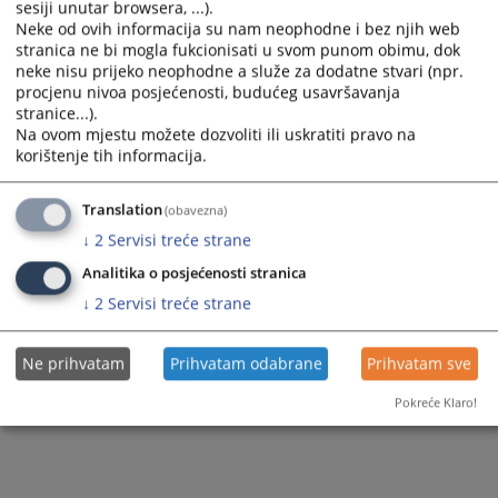
sesiji unutar browsera, ...).
a
a
Neke od ovih informacija su nam neophodne i bez njih web
date.
date.
stranica ne bi mogla fukcionisati u svom punom obimu, dok
Press
Press
neke nisu prijeko neophodne a služe za dodatne stvari (npr.
the
the
procjenu nivoa posjećenosti, budućeg usavršavanja
1 - 1 / 1
question
question
stranice...).
mark
mark
1
Na ovom mjestu možete dozvoliti ili uskratiti pravo na
key
key
korištenje tih informacija.
to
to
get
get
the
the
Translation
(obavezna)
keyboard
keyboard
↓
2
Servisi treće strane
shortcuts
shortcuts
for
for
Analitika o posjećenosti stranica
changing
changing
↓
2
Servisi treće strane
dates.
dates.
Ne prihvatam
Prihvatam odabrane
Prihvatam sve
Pokreće Klaro!