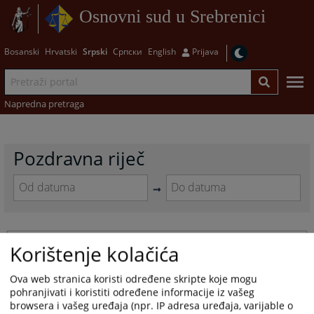
Osnovni sud u Srebrenici
Bosanski
Hrvatski
Srpski
Српски
English
Prijava
Napredna pretraga
Pozdravna riječ
Navigate
Navigate
forward
forward
to
to
Pozdravna riječ predsjednika suda
interact
interact
Korištenje kolačića
with
with
26.11.2021.
the
the
Ova web stranica koristi određene skripte koje mogu
calendar
calendar
pohranjivati i koristiti određene informacije iz vašeg
and
and
browsera i vašeg uređaja (npr. IP adresa uređaja, varijable o
select
select