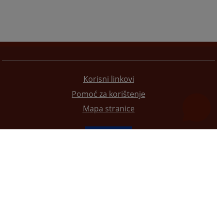
Korisni linkovi
Pomoć za korištenje
Mapa stranice
Redizajn web stranice je finansirala Evropska unija. Za njen sadržaj isključivo je odgovorno
Visoko sudsko i tužilačko vijeće BiH i ona ne odražava nužno stavove Evropske unije.