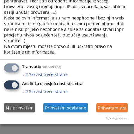
pohranjivati i koristiti određene informacije iz vašeg
calendar
calendar
browsera i vašeg uređaja (npr. IP adresa uređaja, varijable o
sesiji unutar browsera, ...).
and
and
Neke od ovih informacija su nam neophodne i bez njih web
select
select
stranica ne bi mogla fukcionisati u svom punom obimu, dok
a
a
neke nisu prijeko neophodne a služe za dodatne stvari (npr.
date.
date.
procjenu nivoa posjećenosti, budućeg usavršavanja
Press
Press
stranice...).
the
the
Na ovom mjestu možete dozvoliti ili uskratiti pravo na
question
question
korištenje tih informacija.
Trenutno nema vijesti
mark
mark
key
key
Translation
(obavezna)
to
to
↓
2
Servisi treće strane
get
get
Analitika o posjećenosti stranica
the
the
keyboard
keyboard
↓
2
Servisi treće strane
shortcuts
shortcuts
for
for
Ne prihvatam
Prihvatam odabrane
Prihvatam sve
changing
changing
dates.
dates.
Pokreće Klaro!