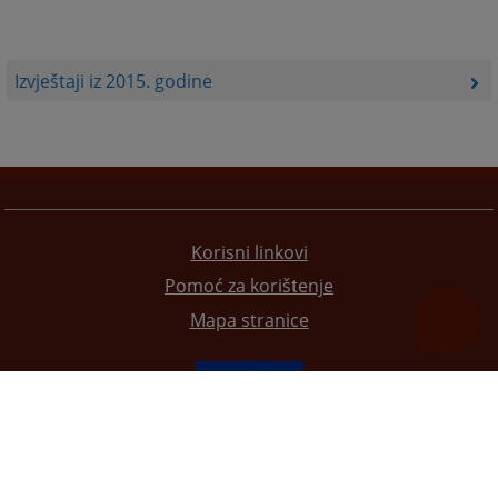
Izvještaji iz 2015. godine
Korisni linkovi
Pomoć za korištenje
Mapa stranice
Redizajn web stranice je finansirala Evropska unija. Za njen sadržaj isključivo je odgovorno
Visoko sudsko i tužilačko vijeće BiH i ona ne odražava nužno stavove Evropske unije.