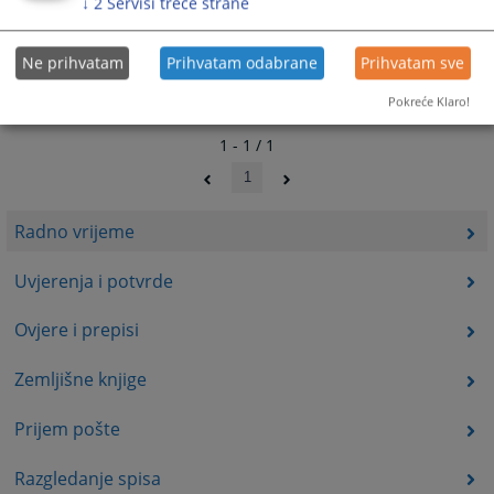
↓
2
Servisi treće strane
Ne prihvatam
Prihvatam odabrane
Prihvatam sve
Pokreće Klaro!
1 - 1 / 1
1
Radno vrijeme
Uvjerenja i potvrde
Ovjere i prepisi
Zemljišne knjige
Prijem pošte
Razgledanje spisa