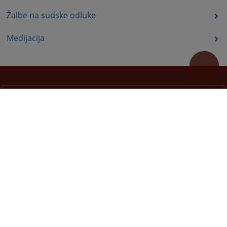
Žalbe na sudske odluke
Medijacija
Korisni linkovi
Pomoć za korištenje
Mapa stranice
Redizajn web stranice je finansirala Evropska unija. Za njen sadržaj isključivo je odgovorno
Visoko sudsko i tužilačko vijeće BiH i ona ne odražava nužno stavove Evropske unije.