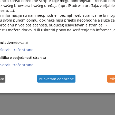
nica koristi određene skripte koje mogu pohranjivati i koristiti od
isarnice Vlajko Sivac - 056/440-661
iz vašeg browsera i vašeg uređaja (npr. IP adresa uređaja, varijable 
era, ...).
novodstvo suda - 056/440-677
h informacija su nam neophodne i bez njih web stranica ne bi mog
i u svom punom obimu, dok neke nisu prijeko neophodne a služe z
6/440-661
 procjenu nivoa posjećenosti, budućeg usavršavanja stranice...).
na e-mail adresa Osnovnog suda u Srebrenici:
tu možete dozvoliti ili uskratiti pravo na korištenje tih informacija
srebrenica@pravosudje.ba
ili
hasanovic@pravosudje.ba
nslation
(obavezna)
na web stranica:
https://ossud-srebrenica.pravosudje.ba
Servisi treće strane
litika o posjećenosti stranica
Servisi treće strane
tam
Prihvatam odabrane
Pri