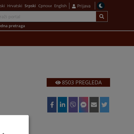
ski
Hrvatski
Srpski
Српски
English
Prijava
dna pretraga
8503
PREGLEDA