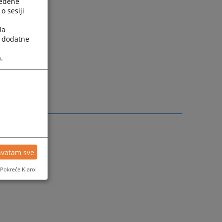
ređene
o sesiji
la
a dodatne
.
hvatam sve
Pokreće Klaro!