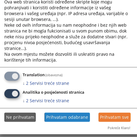
Ova web stranica koristi određene skripte koje mogu
calendar
calendar
pohranjivati i koristiti određene informacije iz vašeg
and
and
browsera i vašeg uređaja (npr. IP adresa uređaja, varijable o
select
select
sesiji unutar browsera, ...).
Neke od ovih informacija su nam neophodne i bez njih web
a
a
stranica ne bi mogla fukcionisati u svom punom obimu, dok
date.
date.
neke nisu prijeko neophodne a služe za dodatne stvari (npr.
Press
Press
procjenu nivoa posjećenosti, budućeg usavršavanja
the
the
stranice...).
question
question
Na ovom mjestu možete dozvoliti ili uskratiti pravo na
mark
mark
korištenje tih informacija.
key
key
to
to
Translation
(obavezna)
get
get
↓
2
Servisi treće strane
the
the
Analitika o posjećenosti stranica
keyboard
keyboard
shortcuts
shortcuts
↓
2
Servisi treće strane
for
for
changing
changing
Ne prihvatam
Prihvatam odabrane
Prihvatam sve
dates.
dates.
Pokreće Klaro!