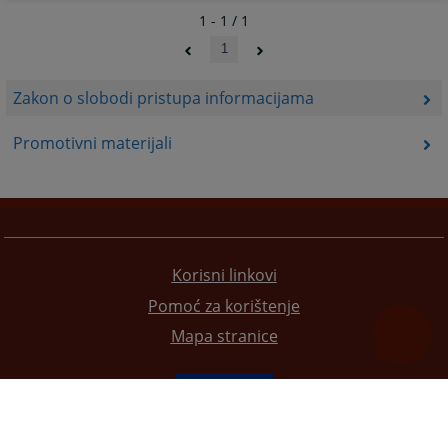
1 - 1 / 1
1
Zakon o slobodi pristupa informacijama
Promotivni materijali
Korisni linkovi
Pomoć za korištenje
Mapa stranice
Redizajn web stranice je finansirala Evropska unija. Za njen sadržaj isključivo je odgovorno