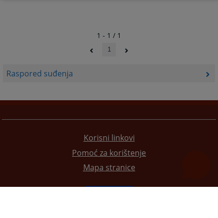
1 - 1 / 1
1
Raspored suđenja
Korisni linkovi
Pomoć za korištenje
Mapa stranice