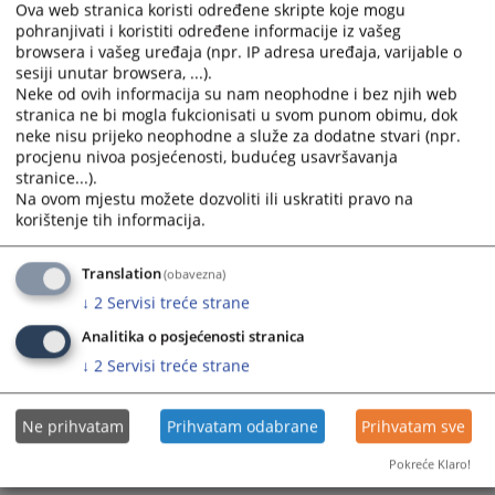
Ova web stranica koristi određene skripte koje mogu
pohranjivati i koristiti određene informacije iz vašeg
browsera i vašeg uređaja (npr. IP adresa uređaja, varijable o
Prateći dokumenti
sesiji unutar browsera, ...).
Neke od ovih informacija su nam neophodne i bez njih web
Raspored sudjenja
stranica ne bi mogla fukcionisati u svom punom obimu, dok
neke nisu prijeko neophodne a služe za dodatne stvari (npr.
procjenu nivoa posjećenosti, budućeg usavršavanja
stranice...).
Na ovom mjestu možete dozvoliti ili uskratiti pravo na
korištenje tih informacija.
Translation
(obavezna)
↓
2
Servisi treće strane
Analitika o posjećenosti stranica
↓
2
Servisi treće strane
Ne prihvatam
Prihvatam odabrane
Prihvatam sve
Pokreće Klaro!