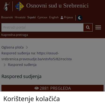
Osnovni sud u Srebrenici
Bosanski
Hrvatski
Srpski
Српски
English
Prijava
Napredna pretraga
Oglasna ploča
Raspored suđenja na: https://ossud-
srebrenica.pravosudje.ba/vstvfo/S/82/rocista
Raspored suđenja
Raspored sudjenja
2881
PREGLEDA
Korištenje kolačića