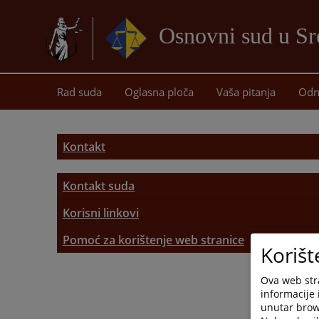
Osnovni sud u Sr
Rad suda
Oglasna ploča
Vaša pitanja
Odn
Kontakt
Kontakt suda
Kontakt suda
Korisni linkovi
Korisni linkovi
Pomoć za korištenje web stranice
Adresar pravosudnih institucija
Korišt
Pomoć za korištenje web stranice
Ova web stra
informacije 
Mapa stranice
unutar brows