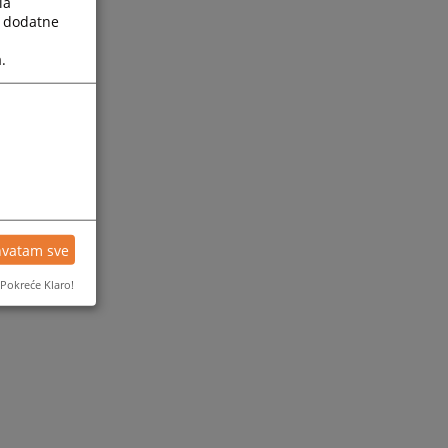
la
a dodatne
.
hvatam sve
Pokreće Klaro!