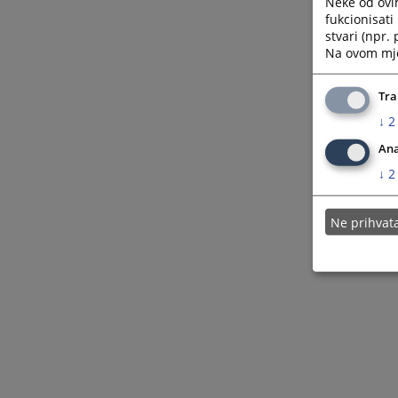
Neke od ovi
fukcionisat
stvari (npr.
Na ovom mjes
Tra
↓
2
Ana
↓
2
Ne prihva