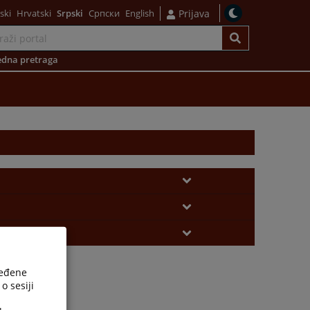
ski
Hrvatski
Srpski
Српски
English
Prijava
dna pretraga
ređene
o sesiji