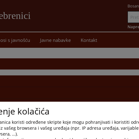
Bosan
ebrenici
Idi
na
Napre
sadržaj
osi s javnošću
Javne nabavke
Kontakt
enje kolačića
nica koristi određene skripte koje mogu pohranjivati i koristiti od
iz vašeg browsera i vašeg uređaja (npr. IP adresa uređaja, varijable 
era, ...).