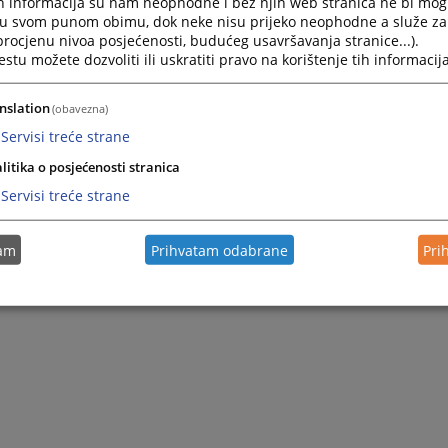
h informacija su nam neophodne i bez njih web stranica ne bi mog
i u svom punom obimu, dok neke nisu prijeko neophodne a služe z
 procjenu nivoa posjećenosti, budućeg usavršavanja stranice...).
tu možete dozvoliti ili uskratiti pravo na korištenje tih informacija
nslation
(obavezna)
Servisi treće strane
litika o posjećenosti stranica
Servisi treće strane
tam
Prihvatam odabrane
Pri