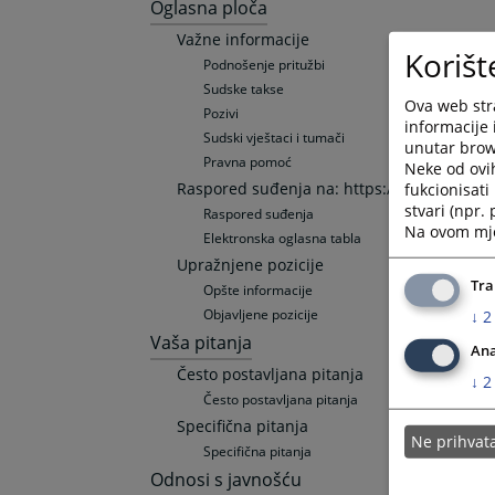
Oglasna ploča
Važne informacije
Korišt
Podnošenje pritužbi
Sudske takse
Ova web stra
Pozivi
informacije 
Sudski vještaci i tumači
unutar brows
Pravna pomoć
Neke od ovi
Raspored suđenja na: https://ossud-srebre
fukcionisat
stvari (npr.
Raspored suđenja
Na ovom mjes
Elektronska oglasna tabla
Upražnjene pozicije
Tra
Opšte informacije
Objavljene pozicije
↓
2
Vaša pitanja
Ana
Često postavljana pitanja
↓
2
Često postavljana pitanja
Specifična pitanja
Ne prihva
Specifična pitanja
Odnosi s javnošću