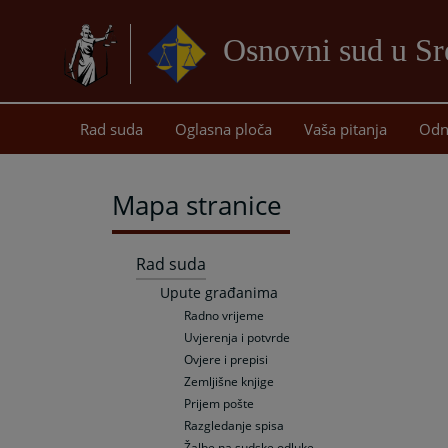
Osnovni sud u Sr
Rad suda
Oglasna ploča
Vaša pitanja
Odn
Mapa stranice
Rad suda
Upute građanima
Radno vrijeme
Uvjerenja i potvrde
Ovjere i prepisi
Zemljišne knjige
Prijem pošte
Razgledanje spisa
Žalbe na sudske odluke