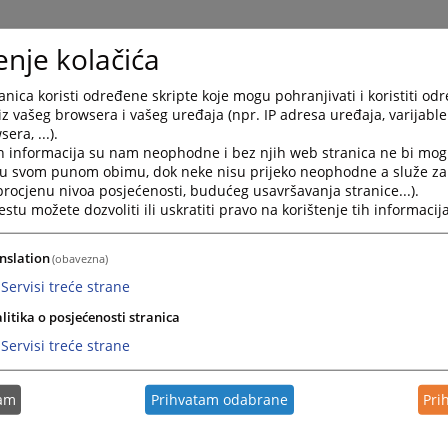
enje kolačića
nica koristi određene skripte koje mogu pohranjivati i koristiti od
iz vašeg browsera i vašeg uređaja (npr. IP adresa uređaja, varijable 
era, ...).
h informacija su nam neophodne i bez njih web stranica ne bi mog
nica.pravosudje.ba/vstvfo/S/82/rocista
i u svom punom obimu, dok neke nisu prijeko neophodne a služe z
 procjenu nivoa posjećenosti, budućeg usavršavanja stranice...).
tu možete dozvoliti ili uskratiti pravo na korištenje tih informacija
nslation
(obavezna)
Servisi treće strane
litika o posjećenosti stranica
Servisi treće strane
tam
Prihvatam odabrane
Pri