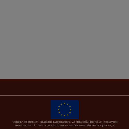
Redizajn web stranice je finansirala Evropska unija. Za njen sadržaj isključivo je odgovorno
Visoko sudsko i tužilačko vijeće BiH i ona ne odražava nužno stavove Evropske unije.