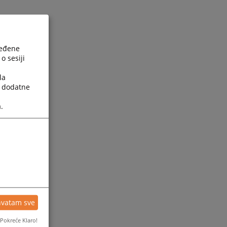
ređene
o sesiji
la
a dodatne
.
hvatam sve
Pokreće Klaro!