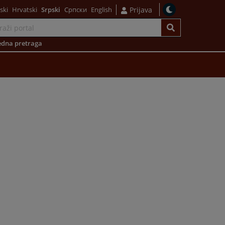
ski
Hrvatski
Srpski
Српски
English
Prijava
dna pretraga