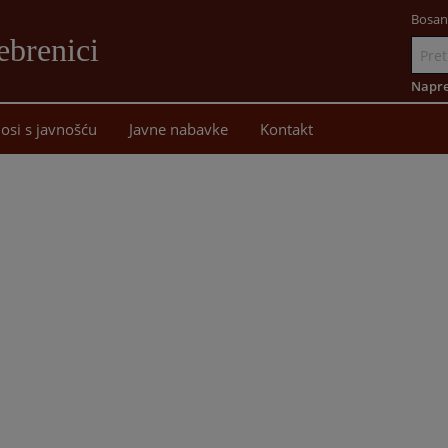
Bosan
ebrenici
Idi
na
Napre
sadržaj
osi s javnošću
Javne nabavke
Kontakt