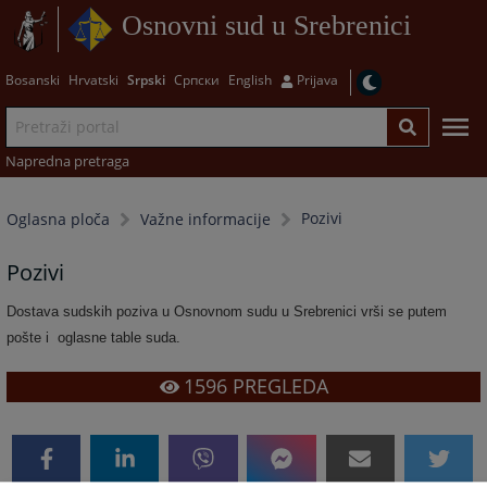
Osnovni sud u Srebrenici
Bosanski
Hrvatski
Srpski
Српски
English
Prijava
Napredna pretraga
Pozivi
Oglasna ploča
Važne informacije
Pozivi
Dostava sudskih poziva u Osnovnom sudu u Srebrenici vrši se putem
pošte i oglasne table suda.
1596
PREGLEDA