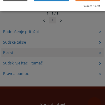
Pokreće Klaro!
1 - 1 / 1
1
Podnošenje pritužbi
Sudske takse
Pozivi
Sudski vještaci i tumači
Pravna pomoć
Korisni linkovi