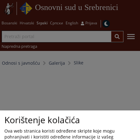
Osnovni sud u Srebrenici
Bosanski
Hrvatski
Srpski
Српски
English
Prijava
Napredna pretraga
Slike
Odnosi s javnošću
Galerija
Korištenje kolačića
Ova web stranica koristi određene skripte koje mogu
pohranjivati i koristiti određene informacije iz vašeg