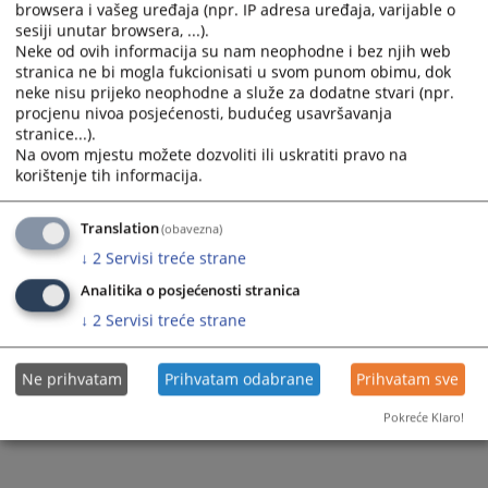
browsera i vašeg uređaja (npr. IP adresa uređaja, varijable o
sesiji unutar browsera, ...).
Neke od ovih informacija su nam neophodne i bez njih web
stranica ne bi mogla fukcionisati u svom punom obimu, dok
neke nisu prijeko neophodne a služe za dodatne stvari (npr.
procjenu nivoa posjećenosti, budućeg usavršavanja
Trenutno nema vijesti
stranice...).
Na ovom mjestu možete dozvoliti ili uskratiti pravo na
korištenje tih informacija.
Translation
(obavezna)
↓
2
Servisi treće strane
Analitika o posjećenosti stranica
↓
2
Servisi treće strane
Ne prihvatam
Prihvatam odabrane
Prihvatam sve
Pokreće Klaro!