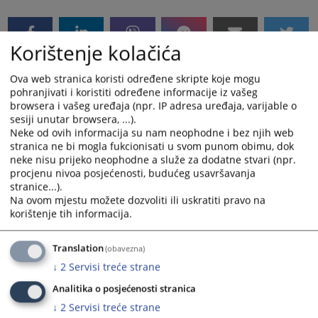
Korištenje kolačića
Ova web stranica koristi određene skripte koje mogu
pohranjivati i koristiti određene informacije iz vašeg
browsera i vašeg uređaja (npr. IP adresa uređaja, varijable o
sesiji unutar browsera, ...).
Neke od ovih informacija su nam neophodne i bez njih web
stranica ne bi mogla fukcionisati u svom punom obimu, dok
neke nisu prijeko neophodne a služe za dodatne stvari (npr.
procjenu nivoa posjećenosti, budućeg usavršavanja
stranice...).
Na ovom mjestu možete dozvoliti ili uskratiti pravo na
korištenje tih informacija.
Translation
(obavezna)
↓
2
Servisi treće strane
Analitika o posjećenosti stranica
zgrada Osnovnog suda
↓
2
Servisi treće strane