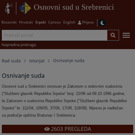
Osnovni sud u Srebrenici
Bosanski
Hrvatski
Srpski
Српски
English
Prijava
Napredna pretraga
Osnivanje suda
Rad suda
Istorijat
Osnivanje suda
Osnovni sud u Srebrenici osnovan je Zakonom o redovnim sudovima
(“Službeni glasnik Republike Srpske” broj: 22/96 od 09.10.1996.godine,
te Zakonom o sudovima Republike Srpske ("Službeni glasnik Republike
Srpske" br. 111/04, 109/05, 37/06, 17/08, 119/08). Mjesno je nadležan
za područje opština Bratunac I Srebrenica.
2603
PREGLEDA