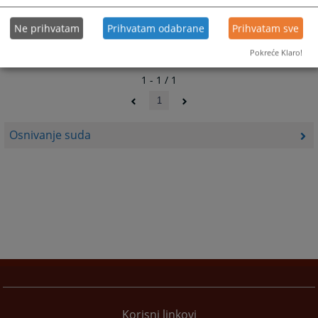
Ne prihvatam
Prihvatam odabrane
Prihvatam sve
Pokreće Klaro!
1 - 1 / 1
1
Osnivanje suda
Korisni linkovi