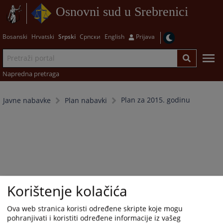
Osnovni sud u Srebrenici
Bosanski
Hrvatski
Srpski
Српски
English
Prijava
Napredna pretraga
Plan za 2015. godinu
Javne nabavke
Plan nabavki
Korištenje kolačića
Ova web stranica koristi određene skripte koje mogu
pohranjivati i koristiti određene informacije iz vašeg