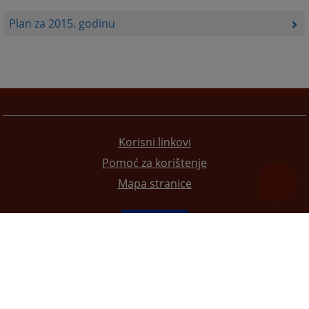
Plan za 2015. godinu
Korisni linkovi
Pomoć za korištenje
Mapa stranice
Redizajn web stranice je finansirala Evropska unija. Za njen sadržaj isključivo je odgovorno
Visoko sudsko i tužilačko vijeće BiH i ona ne odražava nužno stavove Evropske unije.