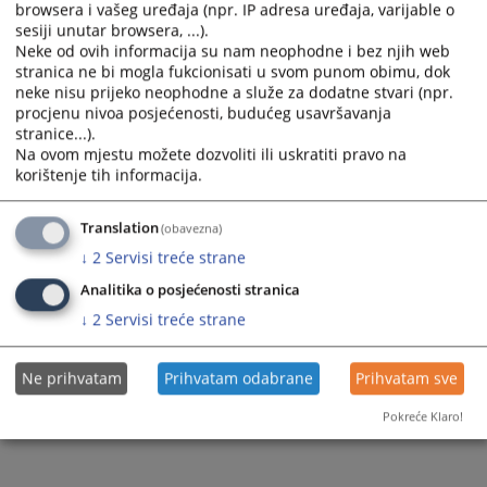
browsera i vašeg uređaja (npr. IP adresa uređaja, varijable o
sesiji unutar browsera, ...).
Neke od ovih informacija su nam neophodne i bez njih web
stranica ne bi mogla fukcionisati u svom punom obimu, dok
neke nisu prijeko neophodne a služe za dodatne stvari (npr.
procjenu nivoa posjećenosti, budućeg usavršavanja
Trenutno nema vijesti
stranice...).
Na ovom mjestu možete dozvoliti ili uskratiti pravo na
korištenje tih informacija.
Translation
(obavezna)
↓
2
Servisi treće strane
Analitika o posjećenosti stranica
↓
2
Servisi treće strane
Ne prihvatam
Prihvatam odabrane
Prihvatam sve
Pokreće Klaro!