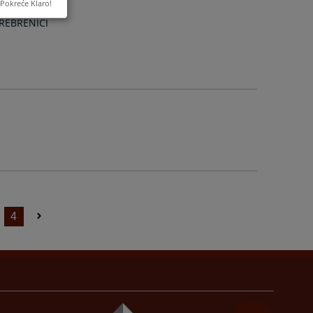
Pokreće Klaro!
REBRENICI
4