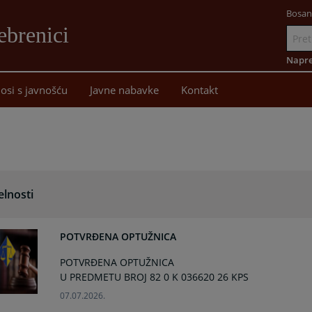
Bosan
ebrenici
Idi
na
Napre
sadržaj
osi s javnošću
Javne nabavke
Kontakt
elnosti
POTVRĐENA OPTUŽNICA
POTVRĐENA OPTUŽNICA
07.07.2026.