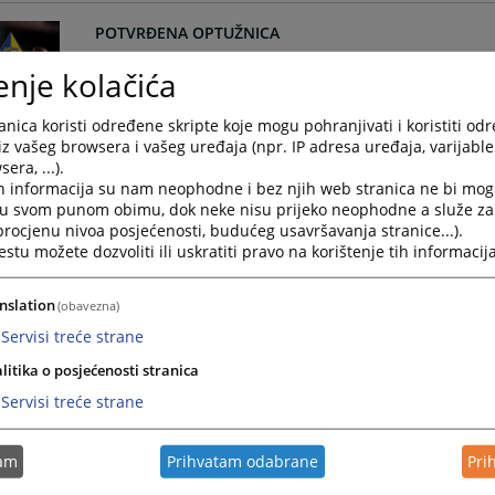
POTVRĐENA OPTUŽNICA
POTVRĐENA OPTUŽNICA
enje kolačića
U PREDMETU BROJ 82 0 K 036622 26 KPS
nica koristi određene skripte koje mogu pohranjivati i koristiti od
06.07.2026.
iz vašeg browsera i vašeg uređaja (npr. IP adresa uređaja, varijable 
era, ...).
SAOPŠTENJE ZA JAVNOST
h informacija su nam neophodne i bez njih web stranica ne bi mog
i u svom punom obimu, dok neke nisu prijeko neophodne a služe z
SAOPŠTENJE ZA JAVNOST O TRENUTNOJ KADROVSKOJ S
 procjenu nivoa posjećenosti, budućeg usavršavanja stranice...).
OSNOVNOG SUDA U SREBRENICI
tu možete dozvoliti ili uskratiti pravo na korištenje tih informacija
17.06.2026.
nslation
(obavezna)
Servisi treće strane
POTVRĐENA OPTUŽNICA
litika o posjećenosti stranica
POTVRĐENA OPTUŽNICA
Servisi treće strane
04.06.2026.
tam
Prihvatam odabrane
Pri
SEDMICA SUDSKE NAGODBE