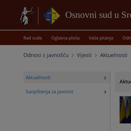
Osnovni sud u Sr
Rad suda
Oglasna ploča
Vaša pitanja
Odn
Aktuelnosti
Odnosi s javnošću
Vijesti
Aktuelnosti
Aktu
Saopštenja za javnost