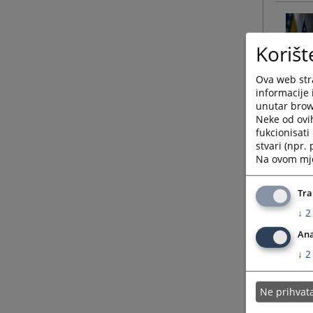
Korišt
Ova web stra
informacije 
unutar brows
Neke od ovi
fukcionisat
stvari (npr.
Na ovom mjes
Tra
↓
2
Ana
↓
2
Ne prihva