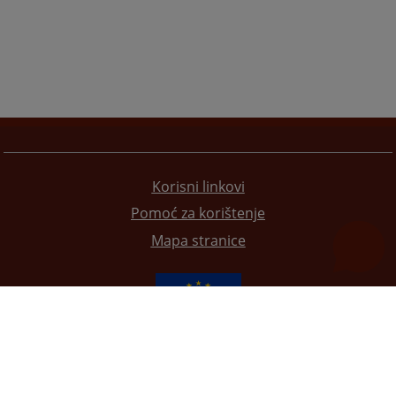
Korisni linkovi
Pomoć za korištenje
Mapa stranice
Redizajn web stranice je finansirala Evropska unija. Za njen sadržaj isključivo je odgovorno
Visoko sudsko i tužilačko vijeće BiH i ona ne odražava nužno stavove Evropske unije.