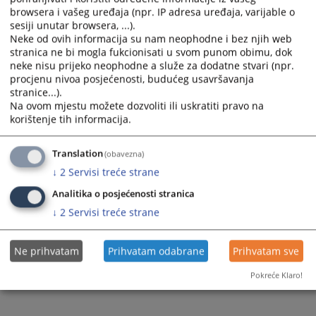
browsera i vašeg uređaja (npr. IP adresa uređaja, varijable o
a
a
sesiji unutar browsera, ...).
date.
date.
Kako mogu doći do sudije u postupku?
Neke od ovih informacija su nam neophodne i bez njih web
Press
Press
15.11.2019.
stranica ne bi mogla fukcionisati u svom punom obimu, dok
the
the
neke nisu prijeko neophodne a služe za dodatne stvari (npr.
question
question
procjenu nivoa posjećenosti, budućeg usavršavanja
mark
mark
stranice...).
key
key
Na ovom mjestu možete dozvoliti ili uskratiti pravo na
to
to
korištenje tih informacija.
get
get
Kako doći do predsjednika suda?
the
the
15.11.2019.
keyboard
keyboard
Translation
(obavezna)
shortcuts
shortcuts
↓
2
Servisi treće strane
for
for
changing
changing
Analitika o posjećenosti stranica
dates.
dates.
↓
2
Servisi treće strane
1 - 3 / 3
1
Ne prihvatam
Prihvatam odabrane
Prihvatam sve
Pokreće Klaro!