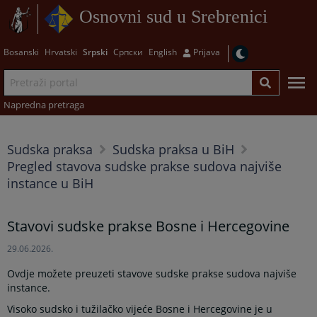
Osnovni sud u Srebrenici
Bosanski
Hrvatski
Srpski
Српски
English
Prijava
Napredna pretraga
Sudska praksa
Sudska praksa u BiH
Pregled stavova sudske prakse sudova najviše
instance u BiH
Stavovi sudske prakse Bosne i Hercegovine
29.06.2026.
Ovdje možete preuzeti stavove sudske prakse sudova najviše
instance.
Visoko sudsko i tužilačko vijeće Bosne i Hercegovine je u