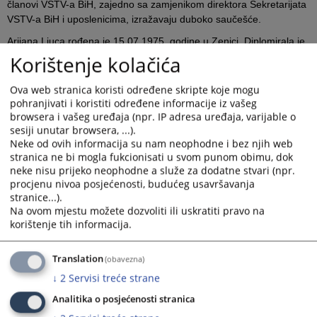
članovi VSTV-a BiH, zajedno sa zamjenikom direktora Sekretarijata
VSTV-a BiH i uposlenicima, izražavaju duboko saučešće.
Arijana Ljuca rođena je 15.07.1975. godine u Zenici. Diplomirala je
na Pravnom fakultetu Univerziteta u Sarajevu 1999. godine te je
Korištenje kolačića
pravosudni ispit položila 2002. godine u Sarajevu.
Ova web stranica koristi određene skripte koje mogu
Pravosudnu karijeru započela je kao pripravnik-volonter u
pohranjivati i koristiti određene informacije iz vašeg
Općinskom sudu 1 u Sarajevu 2000. godine gdje je nastavila raditi
browsera i vašeg uređaja (npr. IP adresa uređaja, varijable o
kao pripravnik u periodu od 2000. do 2002. godine. Od 2002. do
sesiji unutar browsera, ...).
2003. godine je radila kao advokatski stručni saradnik i zastupala
Neke od ovih informacija su nam neophodne i bez njih web
firme iz oblasti autorskih prava i patenata. Kao stručni saradnik
stranica ne bi mogla fukcionisati u svom punom obimu, dok
radila je u Općinskom sudu za prekršaje Stari Grad i Općinskom
neke nisu prijeko neophodne a služe za dodatne stvari (npr.
sudu Sarajevo u periodu od 2003. do 2007. godine. Godine 2007.
procjenu nivoa posjećenosti, budućeg usavršavanja
godine je imenovana za dodatnog sudiju Općinskog suda u
stranice...).
Na ovom mjestu možete dozvoliti ili uskratiti pravo na
Sarajevo i iste godine preuzima poziciju sudije u tom sudu. U julu
korištenje tih informacija.
2024. godine imenovana je za sudiju Kantonalnog suda u Sarajevu.
Translation
(obavezna)
Sutkinja Ljuca je napisala i više stručnih radova u oblasti
↓
2
Servisi treće strane
pravosuđa.
Analitika o posjećenosti stranica
Prikazana vijest je na
:
Bosanski jezik