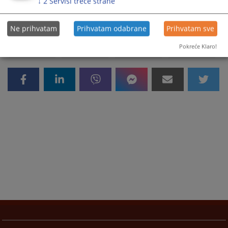
↓
2
Servisi treće strane
16119
PREGLEDA
Ne prihvatam
Prihvatam odabrane
Prihvatam sve
Pokreće Klaro!