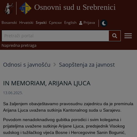
Osnovni sud u Srebrenici
Bosanski
Hrvatski
Srpski
Српски
English
Prijava
Napredna pretraga
Odnosi s javnošću
Saopštenja za javnost
IN MEMORIAM, ARIJANA LJUCA
13.06.2025.
Sa žaljenjem obavještavamo pravosudnu zajednicu da je preminula
Arijana Ljuca uvažena sutkinja Kantonalnog suda u Sarajevu.
Povodom nenadoknadivog gubitka porodici i svim kolegama i
prijateljima uvažene sutkinje Arijane Ljuca, predsjednik Visokog
sudskog i tužilačkog vijeća Bosne i Hercegovine Sanin Bogunić,