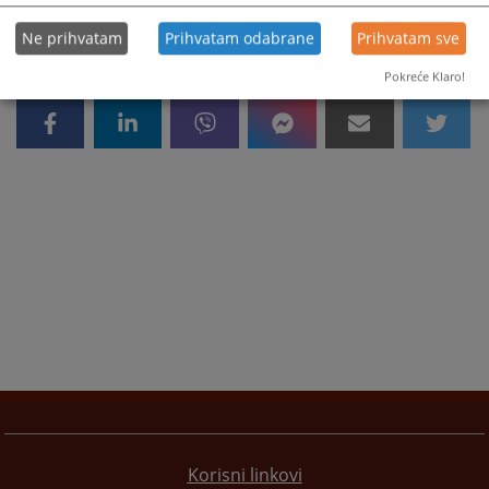
Ne prihvatam
Prihvatam odabrane
Prihvatam sve
Pokreće Klaro!
Korisni linkovi