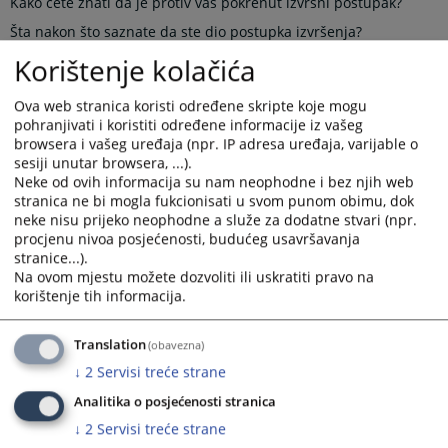
Kako ćete znati da je protiv vas pokrenut izvršni postupak?
Šta nakon što saznate da ste dio postupka izvršenja?
Korištenje kolačića
Šta ako ništa ne uradite?
Šta ako ne možete platiti?
Ova web stranica koristi određene skripte koje mogu
Šta sud radi ako dug nije izmiren?
pohranjivati i koristiti određene informacije iz vašeg
browsera i vašeg uređaja (npr. IP adresa uređaja, varijable o
Kome mogu platiti dug?
sesiji unutar browsera, ...).
Neke od ovih informacija su nam neophodne i bez njih web
ODGOVORE I OSTALE DETALJE MOŽETE NAĆI U KATEGORIJI
stranica ne bi mogla fukcionisati u svom punom obimu, dok
PRATEĆI DOKUMENTI
neke nisu prijeko neophodne a služe za dodatne stvari (npr.
procjenu nivoa posjećenosti, budućeg usavršavanja
stranice...).
Prikazana vijest je na
:
Bosanski jezik
Na ovom mjestu možete dozvoliti ili uskratiti pravo na
korištenje tih informacija.
Prateći dokumenti
IZVRŠNI POSTUPAK
Translation
(obavezna)
↓
2
Servisi treće strane
Analitika o posjećenosti stranica
357
PREGLEDA
↓
2
Servisi treće strane