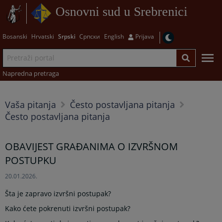
Osnovni sud u Srebrenici
Bosanski
Hrvatski
Srpski
Српски
English
Prijava
Napredna pretraga
Vaša pitanja
Često postavljana pitanja
Često postavljana pitanja
OBAVIJEST GRAĐANIMA O IZVRŠNOM
POSTUPKU
20.01.2026.
Šta je zapravo izvršni postupak?
Kako ćete pokrenuti izvršni postupak?