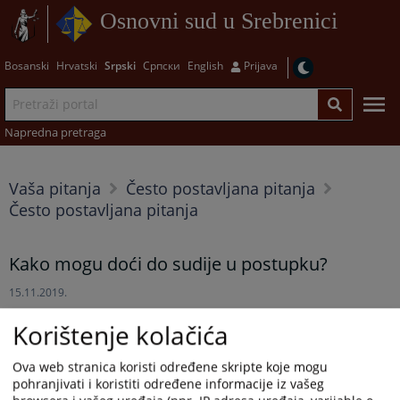
Osnovni sud u Srebrenici
Bosanski
Hrvatski
Srpski
Српски
English
Prijava
Napredna pretraga
Vaša pitanja
Često postavljana pitanja
Često postavljana pitanja
Kako mogu doći do sudije u postupku?
15.11.2019.
Korištenje kolačića
Kako mogu doći do sudije u
postupku?
Ova web stranica koristi određene skripte koje mogu
pohranjivati i koristiti određene informacije iz vašeg