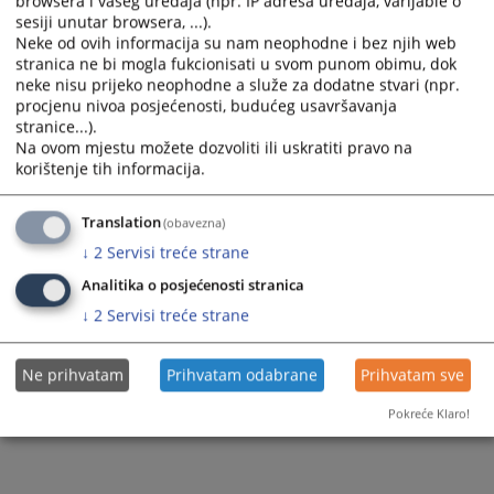
browsera i vašeg uređaja (npr. IP adresa uređaja, varijable o
sesiji unutar browsera, ...).
Do sudije koji sudi u Vašem postupku nije dozvoljeno dolaziti bez poziva. Za
Neke od ovih informacija su nam neophodne i bez njih web
sve informacije o Vašem predmetu obratite se prijemnoj kancelariji, ili putem
stranica ne bi mogla fukcionisati u svom punom obimu, dok
telefona 056/440-661
neke nisu prijeko neophodne a služe za dodatne stvari (npr.
procjenu nivoa posjećenosti, budućeg usavršavanja
Prikazana vijest je na
:
Bosanski jezik
stranice...).
Na ovom mjestu možete dozvoliti ili uskratiti pravo na
1984
PREGLEDA
korištenje tih informacija.
Translation
(obavezna)
↓
2
Servisi treće strane
Analitika o posjećenosti stranica
↓
2
Servisi treće strane
Ne prihvatam
Prihvatam odabrane
Prihvatam sve
Pokreće Klaro!