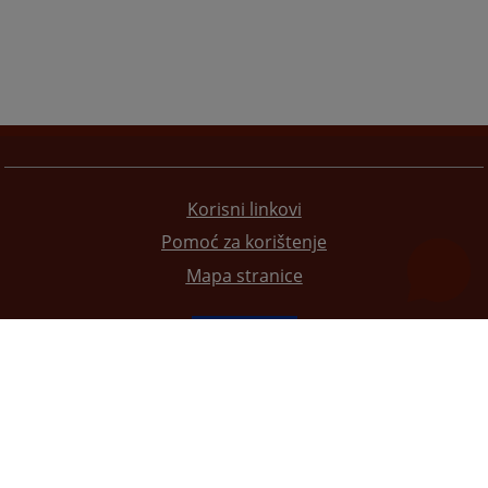
Korisni linkovi
Pomoć za korištenje
Mapa stranice
Redizajn web stranice je finansirala Evropska unija. Za njen sadržaj isključivo je odgovorno
Visoko sudsko i tužilačko vijeće BiH i ona ne odražava nužno stavove Evropske unije.